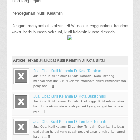
ini kurang terjadi.
Pencegahan Kutil Kelamin
Dengan menyambut vaksin HPV dan menggunakan kondom
waktu berhubungan seksual, kutil kelamin kuasa dicegah.
Artikel Terkait Jual Obat Kutil Kelamin Di Kota Blitar :
Jual Obat Kutil Kelamin Di Kota Tarakan
Jual Obat Kutil Kelamin Di Kota Tarakan - Kamu sedang
mencari obat untuk kutil kelamin mari baca artikel kami berkaitan
penjelasa ... [
]
Jual Obat Kutil Kelamin Di Kota Bukit tinggi
Jual Obat Kutil Kelamin Di Kota Bukit tinggi - Kutil kelamin atau
kondiloma akuminata adalah penyakit yang sangat berbahaya
juga ... [
]
Jual Obat Kutil Kelamin Di Lombok Tengah
Jual Obat Kutil Kelamin Di Lombok Tengah - Obat kami terbuat
dari bahan herbal yang sudah terbukti aman untuk di konsumsi
karena ... [
]