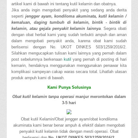
artikel kami di bawah ini tentang kutil kelamin dan obatnya.
Jika anda ingin mengobati penyakit yang sedang anda derita
seperti
jengger ayam, kondiloma akuminata, kutil kelamin /
kemaluan, daging tumbuh di kelamin, bintik - bintik di
kelamin, atau gejala penyakit kelamin lainnya
. Segera obati
dengan obat herbal kami yang sudah terbukti ampuh dan aman
dalam mengobati penyakit anda, karena obat kami sudah
berlisensi dengan No. UKOT DINKES 503/1259/2016/2.
Silahkan mengucapkan tulisan kami lainnya yang pernah dalam
post sebelumnya berkenaan
kutil
yang pernah di posting di hari
kemarin, hendaknya menggunakan menggunakan penawar kita
komplikasi sampeyan cakap waras secara total. Lihatlah ulasan
produk ampuh kami di bawah.
Kami Punya Solusinya
Obat kutil kelamin tanpa operasi
manjur merontokan dalam
3-5 hari
Obat kutil Kelamin/Obat jengger ayam/obat kondiloma
akuminata kami benar benar ampuh & efektif dalam mengobati
penyakit kutil kelamin tidak dengan mesti operasi. Obat
berlisensi dgn
No. UKOT DINKES 503/1259/2016/2
.