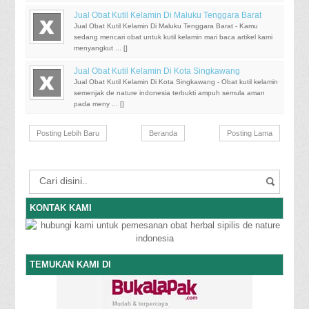
Jual Obat Kutil Kelamin Di Maluku Tenggara Barat
Jual Obat Kutil Kelamin Di Maluku Tenggara Barat - Kamu
sedang mencari obat untuk kutil kelamin mari baca artikel kami
menyangkut ... [
]
Jual Obat Kutil Kelamin Di Kota Singkawang
Jual Obat Kutil Kelamin Di Kota Singkawang - Obat kutil kelamin
semenjak de nature indonesia terbukti ampuh semula aman
pada meny ... [
]
Posting Lebih Baru
Beranda
Posting Lama
KONTAK KAMI
TEMUKAN KAMI DI