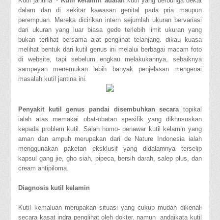
Kutil jantina ~
Kutil kelamin adalah
kutil yang berbunga dekat
dalam dan di sekitar kawasan genital pada pria maupun
perempuan. Mereka dicirikan intern sejumlah ukuran bervariasi
dari ukuran yang luar biasa gede terlebih limit ukuran yang
bukan terlihat bersama alat penglihat telanjang. dikau kuasa
melihat bentuk dari kutil genus ini melalui berbagai macam foto
di website, tapi sebelum engkau melakukannya, sebaiknya
sampeyan menemukan lebih banyak penjelasan mengenai
masalah kutil jantina ini.
Penyakit kutil genus pandai disembuhkan secara
topikal
ialah atas memakai obat-obatan spesifik yang dikhususkan
kepada problem kutil. Salah homo- penawar kutil kelamin yang
aman dan ampuh merupakan dari de Nature Indonesia ialah
menggunakan paketan eksklusif yang didalamnya terselip
kapsul gang jie, gho siah, pipeca, bersih darah, salep plus, dan
cream antipiloma.
Diagnosis kutil kelamin
Kutil kemaluan merupakan situasi yang cukup mudah dikenali
secara kasat indra penglihat oleh dokter. namun andaikata kutil