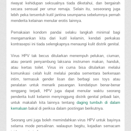
riwayat kehidupan seksualnya tiada diketahui, dan bergairah
secara sensual per umur remaja. Selain itu, seseorang juga
lebih peka tersentuh kutil jantina seumpama sebelumnya pernah
menderita kelainan menular erotis lainnya.
Pemakaian kondom pandai selaku langkah minimal bagi
mengamankan kita dari kutil kelamin, kendati perkakas
kontrasepsi ini tiada selengkapnya menaungi kulit distrik genital.
Virus HPV tak becus ditularkan menempuh pelukan, ciuman,
atau peranti penyambung laksana instrumen makan, handuk,
atau kertas toilet. Virus ini cuma bisa ditularkan melalui
komunikasi celah kulit melalui peraba sementara berkenaan
intim, termasuk gender lisan dan berbagi sex toys atau
peralatan untuk menarik pasangan. kendatipun benar-benar
renggang terjadi, HPV juga dapat menular waktu seorang
penderita kutil kelamin menyinggung distrik genital pribadi lain,
untuk makalah kita lainnya tentang
daging tumbuh di dalam
kemaluan
bakal di periksa dalam postingan berikutnya.
Seorang umi juga boleh memindahkan virus HPV untuk bayinya
selama mode persalinan. walaupun begitu, kejadian semacam