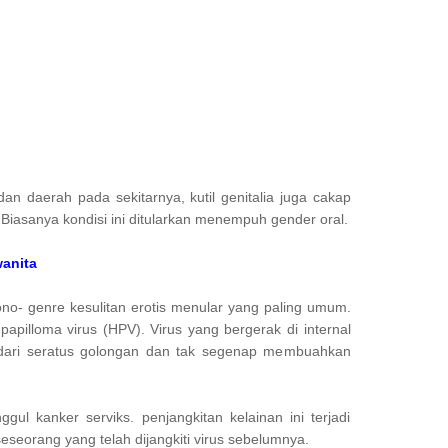
an daerah pada sekitarnya, kutil genitalia juga cakap
Biasanya kondisi ini ditularkan menempuh gender oral.
wanita
no- genre kesulitan erotis menular yang paling umum.
apilloma virus (HPV). Virus yang bergerak di internal
h dari seratus golongan dan tak segenap membuahkan
gul kanker serviks. penjangkitan kelainan ini terjadi
eseorang yang telah dijangkiti virus sebelumnya.