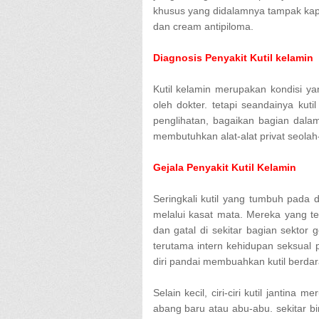
khusus yang didalamnya tampak kapsu
dan cream antipiloma.
Diagnosis Penyakit Kutil kelamin
Kutil kelamin merupakan kondisi ya
oleh dokter. tetapi seandainya kuti
penglihatan, bagaikan bagian dala
membutuhkan alat-alat privat seola
Gejala Penyakit Kutil Kelamin
Seringkali kutil yang tumbuh pada di
melalui kasat mata. Mereka yang t
dan gatal di sekitar bagian sektor 
terutama intern kehidupan seksual 
diri pandai membuahkan kutil berdar
Selain kecil, ciri-ciri kutil jantin
abang baru atau abu-abu. sekitar b