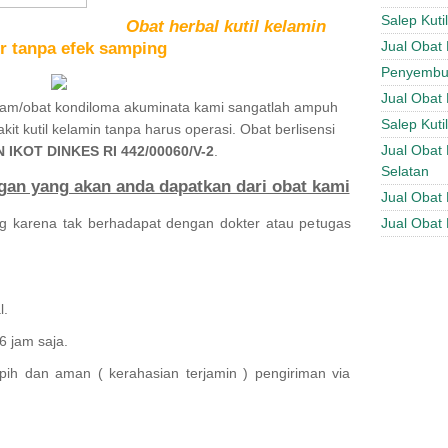
Salep Kuti
Obat herbal kutil kelamin
Jual Obat 
r tanpa efek samping
Penyembuh
Jual Obat 
ayam/obat kondiloma akuminata kami sangatlah ampuh
Salep Kuti
it kutil kelamin tanpa harus operasi. Obat berlisensi
Jual Obat 
IN IKOT DINKES RI 442/00060/V-2
.
Selatan
gan yang akan anda dapatkan dari obat kami
Jual Obat 
g karena tak berhadapat dengan dokter atau petugas
Jual Obat 
l.
6 jam saja.
ih dan aman ( kerahasian terjamin ) pengiriman via