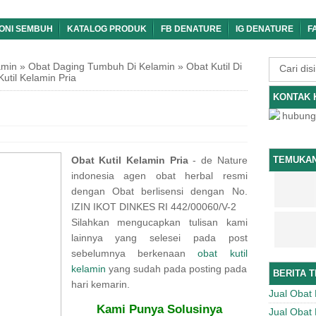
ONI SEMBUH
KATALOG PRODUK
FB DENATURE
IG DENATURE
F
amin
»
Obat Daging Tumbuh Di Kelamin
»
Obat Kutil Di
util Kelamin Pria
KONTAK 
TEMUKAN
Obat Kutil Kelamin Pria
- de Nature
indonesia agen obat herbal resmi
dengan Obat berlisensi dengan No.
IZIN IKOT DINKES RI 442/00060/V-2
Silahkan mengucapkan tulisan kami
lainnya yang selesei pada post
sebelumnya berkenaan
obat kutil
kelamin
yang sudah pada posting pada
BERITA 
hari kemarin.
Jual Obat 
Kami Punya Solusinya
Jual Obat 