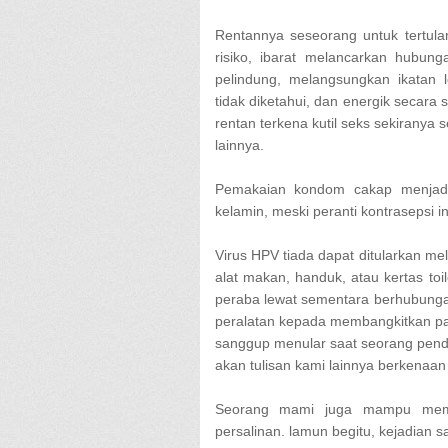
Rentannya seseorang untuk tertular
risiko, ibarat melancarkan hubun
pelindung, melangsungkan ikatan 
tidak diketahui, dan energik secara s
rentan terkena kutil seks sekiranya
lainnya.
Pemakaian kondom cakap menjadi 
kelamin, meski peranti kontrasepsi in
Virus HPV tiada dapat ditularkan me
alat makan, handuk, atau kertas toil
peraba lewat sementara berhubungan 
peralatan kepada membangkitkan pasa
sanggup menular saat seorang pender
akan tulisan kami lainnya berkenaa
Seorang mami juga mampu mem
persalinan. lamun begitu, kejadian s