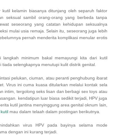
 kutil kelamin biasanya ditunjang oleh separuh faktor
gan seksual sambil orang-orang yang berbeda tanpa
lewat seseorang yang catatan kehidupan seksualnya
eksi mulai usia remaja. Selain itu, seseorang juga lebih
 sebelumnya pernah menderita komplikasi menular erotis
langkah minimum bakal memayungi kita dari kutil
i tiada selengkapnya menutupi kulit distrik genital.
lintasi pelukan, ciuman, atau peranti penghubung ibarat
et. Virus ini cuma kuasa ditularkan melalui kontak sela
intim, tergolong seks lisan dan berbagi sex toys atau
ngan. kendatipun luar biasa sedikit terjadi, HPV juga
ita kutil jantina menyinggung area genital oknum lain,
n
kutil
mau dalam telaah dalam postingan berikutnya.
indahkan virus HPV pada bayinya selama mode
ama dengan ini kurang terjadi.