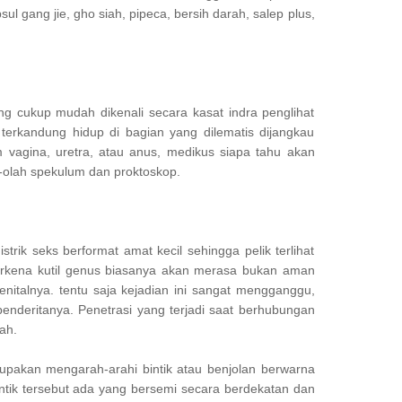
l gang jie, gho siah, pipeca, bersih darah, salep plus,
ng cukup mudah dikenali secara kasat indra penglihat
l terkandung hidup di bagian yang dilematis dijangkau
m vagina, uretra, atau anus, medikus siapa tahu akan
h-olah spekulum dan proktoskop.
strik seks berformat amat kecil sehingga pelik terlihat
erkena kutil genus biasanya akan merasa bukan aman
genitalnya. tentu saja kejadian ini sangat mengganggu,
penderitanya. Penetrasi yang terjadi saat berhubungan
ah.
a merupakan mengarah-arahi bintik atau benjolan berwarna
intik tersebut ada yang bersemi secara berdekatan dan